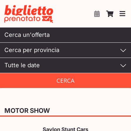
Salta
al
contenuto


MOTOR SHOW
Saylon Stunt Cars