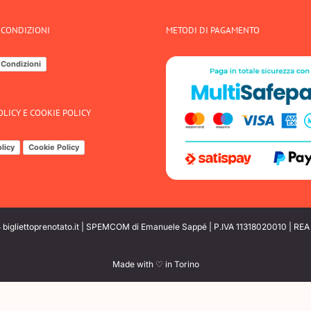
 CONDIZIONI
METODI DI PAGAMENTO
 Condizioni
OLICY E COOKIE POLICY
licy
Cookie Policy
bigliettoprenotato.it | SPEMCOM di Emanuele Sappé | P.IVA 11318020010 | RE
Made with ♡ in Torino
iva sulla raccolta
Le tue preferenze relative alla priva