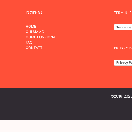
L’AZIENDA
TERMINI E
HOME
Termini e
CHI SIAMO
COME FUNZIONA
FAQ
CONTATTI
PRIVACY P
Privacy Po
©2016-2025 
Informat