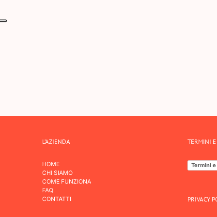
L’AZIENDA
TERMINI E
HOME
Termini e
CHI SIAMO
COME FUNZIONA
FAQ
CONTATTI
PRIVACY P