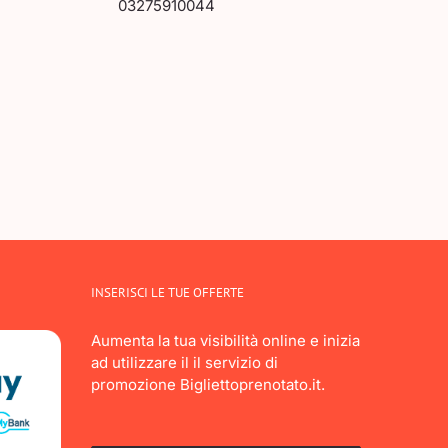
03275910044
INSERISCI LE TUE OFFERTE
Aumenta la tua visibilità online e inizia
ad utilizzare il il servizio di
promozione Bigliettoprenotato.it.