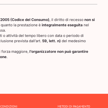
06/2005 (Codice del Consumo)
, il diritto di recesso
non si
n quanto la prestazione è
integralmente eseguita
nel
ssa.
nti o attività del tempo libero con data o periodo di
lusione prevista dall’art.
59, lett. n)
del medesimo
di forza maggiore,
l’organizzatore non può garantire
ione
.
 CONDIZIONI
METODI DI PAGAMENTO