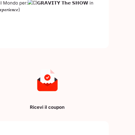
 il Mondo per:
𝗚𝗥𝗔𝗩𝗜𝗧𝗬 𝗧𝗵𝗲 𝗦𝗛𝗢𝗪 in
𝒑𝒆𝒓𝒊𝒆𝒏𝒄𝒆)
Ricevi il coupon