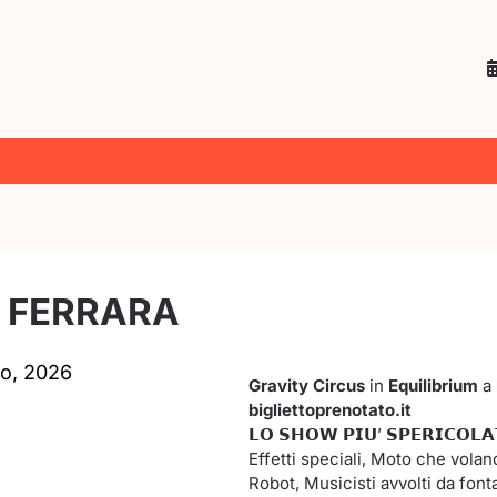
A FERRARA
o, 2026
Gravity Circus
in
Equilibrium
a
bigliettoprenotato.it
𝗟𝗢 𝗦𝗛𝗢𝗪 𝗣𝗜𝗨’ 𝗦𝗣𝗘𝗥𝗜𝗖𝗢𝗟
Effetti speciali, Moto che volan
Robot, Musicisti avvolti da fonta