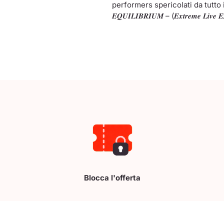
performers spericolati da tutto
𝑬𝑸𝑼𝑰𝑳𝑰𝑩𝑹𝑰𝑼𝑴 – (𝑬𝒙𝒕𝒓𝒆𝒎𝒆 𝑳𝒊𝒗𝒆 𝑬𝒙
Blocca l'offerta